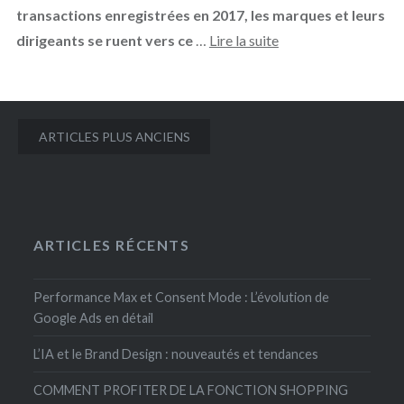
transactions enregistrées en 2017, les marques et leurs
dirigeants se ruent vers ce
…
Lire la suite
Navigation
ARTICLES PLUS ANCIENS
des
articles
ARTICLES RÉCENTS
Performance Max et Consent Mode : L’évolution de
Google Ads en détail
L’IA et le Brand Design : nouveautés et tendances
COMMENT PROFITER DE LA FONCTION SHOPPING